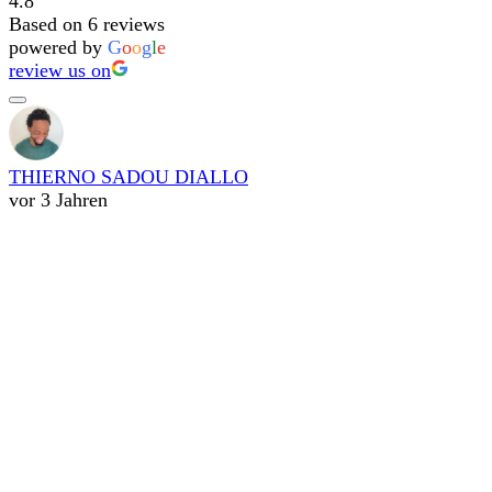
4.8
Based on 6 reviews
powered by
G
o
o
g
l
e
review us on
THIERNO SADOU DIALLO
vor 3 Jahren
Ich habe meine mercedes bei Elia verkauft, ich bin
wirklich sehr zufrieden mit diese Service und Preis 👍🏿
galaxus ultimo
vor 3 Jahren
Top Service! Schnell, freundlich und professionell.
Weiter so!